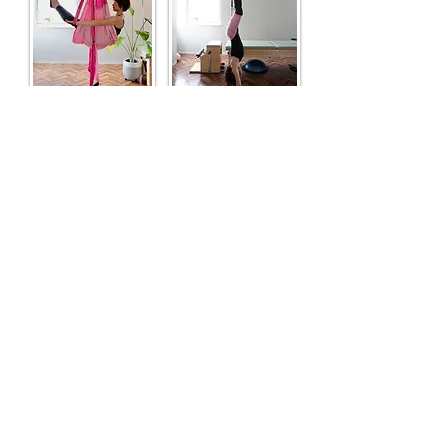
＊グループ貸し切りレッスン
お子様連れも男性がご一緒でもok!!
・マットピラティス
最大4名まで
8,000円 ＠4,000円
2名様
3名様
10,500円 ＠3,500
円
4名様
​12,000円 ＠3,000円
​効果的に受けるには最低でも週に１回のレッスン、月に１回は
個人レッスンを受講ですることをオススメしております。
がんばった分だけ健康と美しいの道が拓ける！
さぁ！不調をそのままにしない！一緒に頑張りましょう