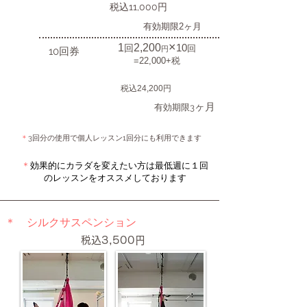
​税込11,000円
有効期限2ヶ月
×
1
2,200
10
回
回
円
10回券
=22,000+税
税込24,200円
ヶ月
有効期限3
＊
3回分の使用で個人レッスン1回分にも利用できます
＊
効果的にカラダを変えたい方は最低週に１回
のレッスンをオススメしております
＊ シルクサスペンション
​税込3,500円